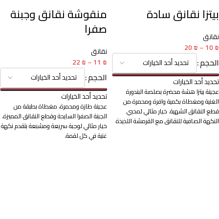
بيتزا نقانق سادة
منقوشة نقانق وجبنة
صفرا
نقانق
20
₪
–
10
₪
نقانق
الحجم
22
₪
–
11
₪
الحجم
تحديد أحد الخيارات
عجينة بيتزا هشة محضرة بصلصة البندورة
تحديد أحد الخيارات
الغنية ومغطاة بكمية وافرة ومحمرة من
عجينة طازة ومحمرة، مغطاة بطبقة من
قطع النقانق الشهية. خيار مثالي لمحبي
الجبنة الصفرا السايحة وقطع النقانق المميزة.
النكهة الصافية للنقانق مع القرمشة اللذيذة
خيار مثالي لوجبة سريعة ومشبعة بتقدم نكهة
للأطراف الذهبية.
غنية في كل لقمة.