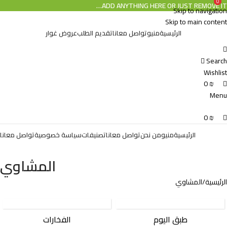
0
0
ADD ANYTHING HERE OR JUST REMOVE IT…
Skip to navigation
Skip to main content
الرئيسية
منيو
تواصل معانا
تقديم الطلب
عروض غوار
Search
Wishlist
0
₪
Menu
0
₪
الرئيسية
منيو
من نحن
تواصل معانا
تصنيفات
سياسة خصوصية
تواصل معانا
المشاوي
الرئيسية
المشاوي
طبق اليوم
الفخارات