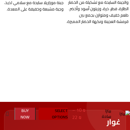
والجبنة السايحة مع تشكيلة من الخضار
جبنة موزاريلا سايحة مع سلامي لذيذ،
الطازة، فطر، ذرة، وزيتون أسود وأخضر.
وجبة مشبعة وخفيفة على المعدة.
طعم خفيف ومتوازن بجمع بين
قرمشة العجينة ونكهة الخضار المميزة.
–
10
₪
BUY
SELECT
بيتزا
سادة
22
₪
NOW
OPTIONS
غوار