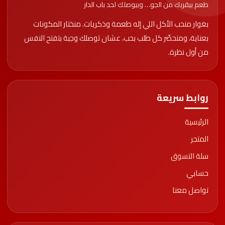
طعم بيقربك من الجو… وبيوصلك لحد باب الدار
بغوار منحب الأكل اللي إله طعمة وذكريات. منختار المكونات
بعناية، ومنحضّر كل طلب بحب، عشان توصلك وجبة بتفتح النفس
Start typing to see posts you are looking for.
من أول نظرة.
روابط سريعة
الرئيسية
المتجر
سلة التسوق
حسابي
تواصل معنا