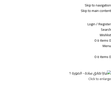
ADD ANYTHING HERE OR JUST REMOVE IT…
Skip to navigation
Skip to main content
Login / Register
Search
Wishlist
0
₪
items
0
Menu
0
₪
items
0
Click to enlarge