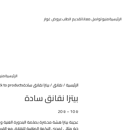
الرئيسية
منيو
تواصل معانا
تقديم الطلب
عروض غوار
الرئيسية
مني
الرئيسية
نقانق
بيتزا نقانق سادة
k to products
بيتزا نقانق سادة
20
₪
–
10
₪
عجينة بيتزا هشة محضرة بصلصة البندورة الغنية 
خيار مثالي لمحبي النكهة الصافية للنقانق مع القر