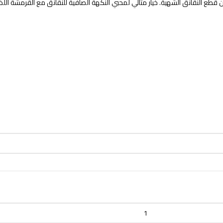
ع النقانق الشهية. خيار مثالي لمحبي النكهة الصافية للنقانق مع القرمشة اللذي