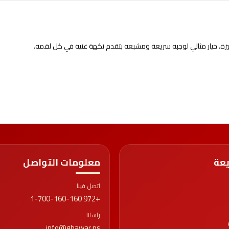
يزة. خيار مثالي لوجبة سريعة ومشبعة بتقدم نكهة غنية في كل لقمة.
يعة
معلومات التواصل
اتصل فينا
+972 1-700-160-160
راسلنا
info@ghawar.ps