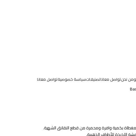
و
من نحن
تواصل معانا
تصنيفات
سياسة خصوصية
تواصل معانا
Bac
ومغطاة بكمية وافرة ومحمرة من قطع النقانق الشهية.
مشة اللذيذة للأطراف الذهبية.