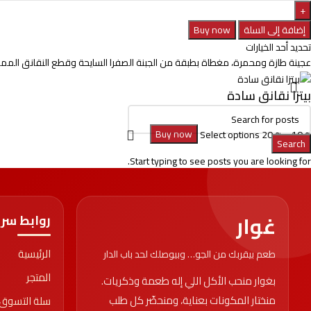
إضافة إلى السلة
Buy now
تحديد أحد الخيارات
عجينة طازة ومحمرة، مغطاة بطبقة من الجبنة الصفرا السايحة وقطع النقانق المم
بيتزا نقانق سادة
Buy now
Select options
20
₪
–
10
₪
Search
Start typing to see posts you are looking for.
غوار
روابط سر
الرئيسية
طعم بيقربك من الجو… وبيوصلك لحد باب الدار
المتجر
بغوار منحب الأكل اللي إله طعمة وذكريات.
منختار المكونات بعناية، ومنحضّر كل طلب
سلة التسوق