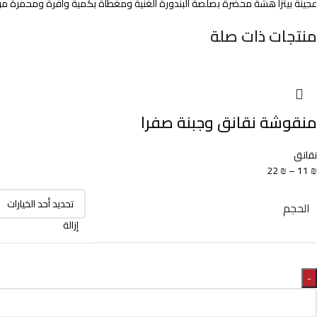
عجينة بيتزا هشة محضرة بصلصة البندورة الغنية ومغطاة بكمية وافرة ومحمرة من قط
منتجات ذات صلة
منقوشة نقانق وجبنة صفرا
نقانق
22
₪
–
11
₪
الحجم
إزالة