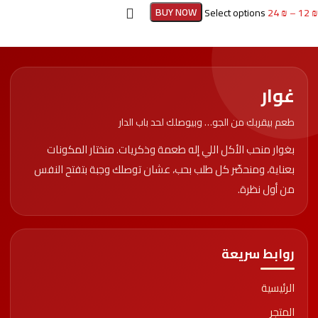
BUY NOW
Select options
24
₪
–
12
₪
غوار
طعم بيقربك من الجو… وبيوصلك لحد باب الدار
بغوار منحب الأكل اللي إله طعمة وذكريات. منختار المكونات
بعناية، ومنحضّر كل طلب بحب، عشان توصلك وجبة بتفتح النفس
من أول نظرة.
روابط سريعة
الرئيسية
المتجر