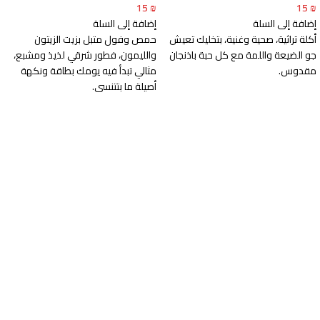
15
₪
15
₪
إضافة إلى السلة
إضافة إلى السلة
أكلة تراثية، صحية وغنية، بتخليك تعيش
حمص وفول متبل بزيت الزيتون
جو الضيعة واللمة مع كل حبة باذنجان
والليمون، فطور شرقي لذيذ ومشبع،
مقدوس.
مثالي تبدأ فيه يومك بطاقة ونكهة
أصيلة ما بتتنسى.