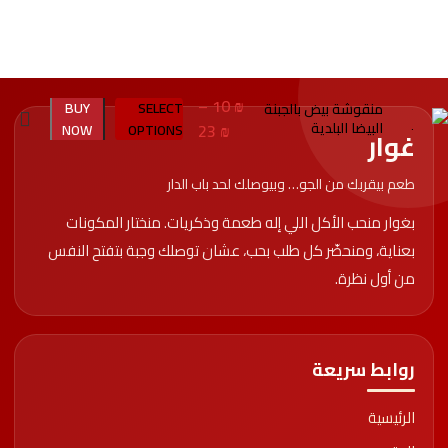
–
10
₪
BUY
SELECT
منقوشة بيض بالجبنة
البيضا البلدية
23
₪
NOW
OPTIONS
غوار
طعم بيقربك من الجو… وبيوصلك لحد باب الدار
بغوار منحب الأكل اللي إله طعمة وذكريات. منختار المكونات
بعناية، ومنحضّر كل طلب بحب، عشان توصلك وجبة بتفتح النفس
Start typing to see posts you are looking for.
من أول نظرة.
روابط سريعة
الرئيسية