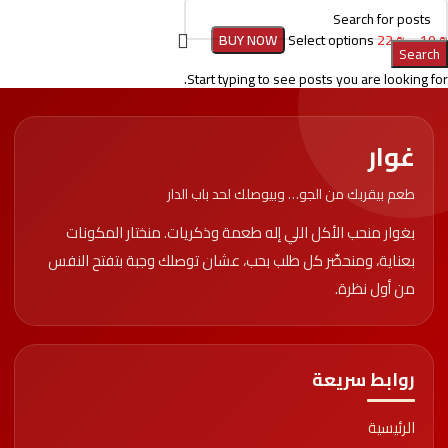
BUY NOW
Select options
22
₪
–
10
₪
Search
Start typing to see posts you are looking for.
غوار
طعم بيقربك من الجو… وبيوصلك لحد باب الدار
بغوار منحب الأكل اللي إله طعمة وذكريات. منختار المكونات
بعناية، ومنحضّر كل طلب بحب، عشان توصلك وجبة بتفتح النفس
من أول نظرة.
روابط سريعة
الرئيسية