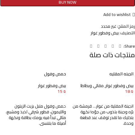
BUY NOW
Add to wishlist
رمز المنتج:
غير محدد
التصنيف:
بيض وفطور غوار
Share:
منتجات ذات صلة
الجبنه المقليه
حمص وفول
بيض وفطور غوار
,
مقالي وبطاطا
بيض وفطور غوار
15
₪
18
₪
إضافة إلى السلة
إضافة إلى السلة
الجبنة المقلية من غوار… قرمشة من
حمص وفول متبل بزيت الزيتون
برّه وجبنة بتذوب من جوّه! نكهة
والليمون، فطور شرقي لذيذ ومشبع،
بتخليك ما تقدر توقف عند قطعة
مثالي تبدأ فيه يومك بطاقة ونكهة
وحدة.
أصيلة ما بتتنسى.